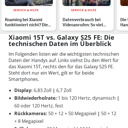
SERVICE & HILFE
SERVICE & HILFE
Roaming bei Xiaomi
Datenverbrauch bei
Die
funktioniert nicht? Die
Videoanrufen: So viel
Han
besten Tipps zur Fehle…
nutzen FaceTime, Zoom,
Sma
W…
Pow
Xiaomi 15T vs. Galaxy S25 FE: Die
technischen Daten im Überblick
Im Folgenden listen wir die wichtigsten technischen
Daten der Handys auf. Links siehst Du den Wert für
das Xiaomi 15T, rechts den für das Galaxy S25 FE.
Steht dort nur ein Wert, gilt er für beide
Smartphones.
Display:
6,83 Zoll
|
6,7 Zoll
Bildwiederholrate
:
1 bis 120 Hertz, dynamisch
|
60 oder 120 Hertz, fest
Rückkameras:
50 + 12 + 50 Megapixel
|
50 + 12
+ 8 Megapixel