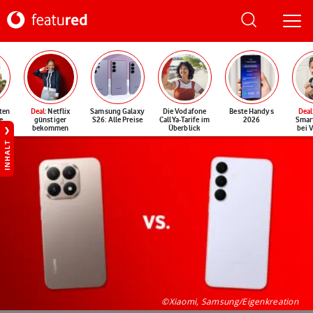
ten
Deal
: Netflix
Samsung Galaxy
Die Vodafone
Beste Handys
Deal
e
günstiger
S26: Alle Preise
CallYa-Tarife im
2026
Smar
bekommen
Überblick
bei 
INHALT
©Xiaomi, Samsung/Eigenkreation