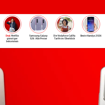
Deal
: Netflix
Samsung Galaxy
Die Vodafone CallYa-
Beste Handys 2026
günstiger
S26: Alle Preise
Tarife im Überblick
bekommen