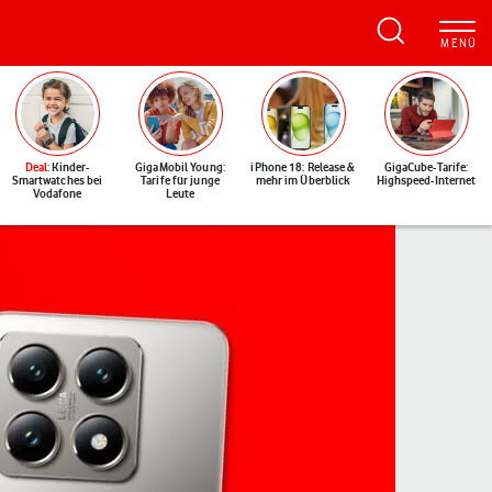
Deal
: Kinder-
GigaMobil Young:
iPhone 18: Release &
GigaCube-Tarife:
Smartwatches bei
Tarife für junge
mehr im Überblick
Highspeed-Internet
Vodafone
Leute