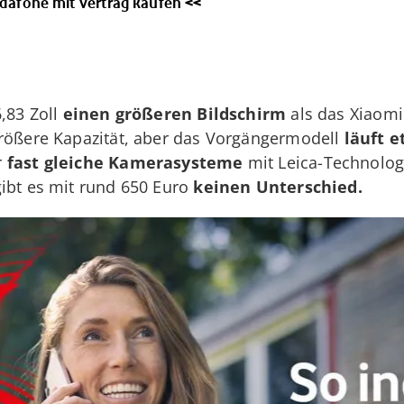
odafone mit Vertrag kaufen <<
6,83 Zoll
einen größeren Bildschirm
als das Xiaomi 
größere Kapazität, aber das Vorgängermodell
läuft e
r
fast gleiche Kamerasysteme
mit Leica-Technolog
gibt es mit rund 650 Euro
keinen Unterschied.