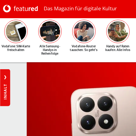
Das Magazin für digitale Kultur
Vodafone: SIM-Karte
Alle Samsung-
Vodafone-Router
Handy auf Raten
freischalten
Handys in
tauschen: So geht's
kaufen: Alle Infos
Reihenfolge
INHALT