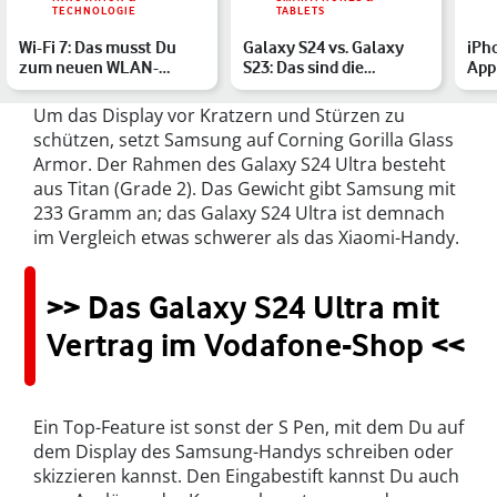
TECHNOLOGIE
TABLETS
Wi-Fi 7: Das musst Du
Galaxy S24 vs. Galaxy
iPh
zum neuen WLAN-
S23: Das sind die
Appl
Standard wissen
Unterschiede
upg
Um das Display vor Kratzern und Stürzen zu
schützen, setzt Samsung auf Corning Gorilla Glass
Armor. Der Rahmen des Galaxy S24 Ultra besteht
aus Titan (Grade 2). Das Gewicht gibt Samsung mit
233 Gramm an; das Galaxy S24 Ultra ist demnach
im Vergleich etwas schwerer als das Xiaomi-Handy.
>> Das Galaxy S24 Ultra mit
Vertrag im Vodafone-Shop <<
Ein Top-Feature ist sonst der S Pen, mit dem Du auf
dem Display des Samsung-Handys schreiben oder
skizzieren kannst. Den Eingabestift kannst Du auch