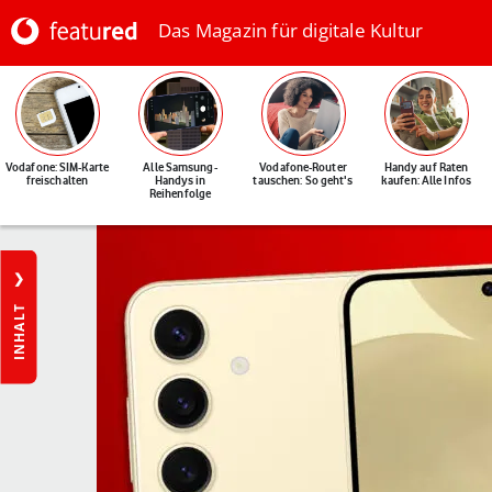
Das Magazin für digitale Kultur
Vodafone: SIM-Karte
Alle Samsung-
Vodafone-Router
Handy auf Raten
freischalten
Handys in
tauschen: So geht's
kaufen: Alle Infos
Reihenfolge
INHALT