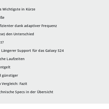
s Wichtigste in Kürze
aße
ffizienter dank adaptiver Frequenz
ise) den Unterschied
tt?
 Längerer Support für das Galaxy S24
che Laufzeiten
Entgelt
d günstiger
Vergleich: Fazit
chnische Specs in der Übersicht