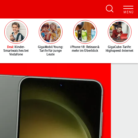
Deal
: Kinder-
GigaMobil Young:
iPhone 18: Release &
GigaCube-Tarife:
Smartwatches bei
Tarife für junge
mehr im Überblick
Highspeed-Internet
Vodafone
Leute