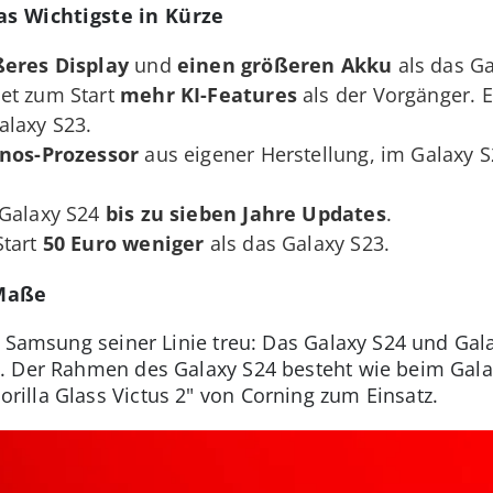
as Wichtigste in Kürze
ßeres Display
und
einen größeren Akku
als das Ga
et zum Start
mehr KI-Features
als der Vorgänger. 
alaxy S23.
ynos-Prozessor
aus eigener Herstellung, im Galaxy 
 Galaxy S24
bis zu sieben Jahre Updates
.
Start
50 Euro weniger
als das Galaxy S23.
 Maße
t Samsung seiner Linie treu: Das Galaxy S24 und Gal
. Der Rahmen des Galaxy S24 besteht wie beim Gala
illa Glass Victus 2" von Corning zum Einsatz.