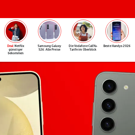
Deal
: Netflix
Samsung Galaxy
Die Vodafone CallYa-
Beste Handys 2026
günstiger
S26: Alle Preise
Tarife im Überblick
bekommen