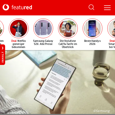
ten
Deal
: Netflix
Samsung Galaxy
Die Vodafone
Beste Handys
Deal
e
günstiger
S26: Alle Preise
CallYa-Tarife im
2026
Smar
bekommen
Überblick
bei 
INHALT
©Samsung