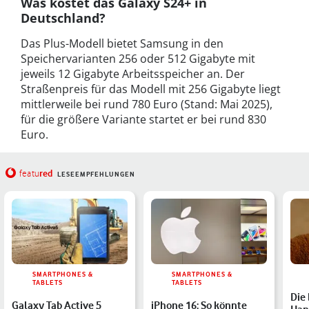
Was kostet das Galaxy S24+ in
Deutschland?
Das Plus-Modell bietet Samsung in den
Speichervarianten 256 oder 512 Gigabyte mit
jeweils 12 Gigabyte Arbeitsspeicher an. Der
Straßenpreis für das Modell mit 256 Gigabyte liegt
mittlerweile bei rund 780 Euro (Stand: Mai 2025),
für die größere Variante startet er bei rund 830
Euro.
red
featu
LESEEMPFEHLUNGEN
SMARTPHONES &
SMARTPHONES &
TABLETS
TABLETS
Die
Galaxy Tab Active 5
iPhone 16: So könnte