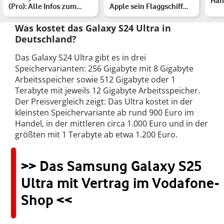
Han
(Pro): Alle Infos zum
Apple sein Flaggschiff
Sma
neuen robusten Tablet
upgraden
Pow
v…
Was kostet das Galaxy S24 Ultra in
Deutschland?
Das Galaxy S24 Ultra gibt es in drei
Speichervarianten: 256 Gigabyte mit 8 Gigabyte
Arbeitsspeicher sowie 512 Gigabyte oder 1
Terabyte mit jeweils 12 Gigabyte Arbeitsspeicher.
Der Preisvergleich zeigt: Das Ultra kostet in der
kleinsten Speichervariante ab rund 900 Euro im
Handel, in der mittleren circa 1.000 Euro und in der
größten mit 1 Terabyte ab etwa 1.200 Euro.
>> Das Samsung Galaxy S25
Ultra mit Vertrag im Vodafone-
Shop <<