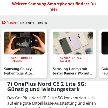
Weitere Samsung-Smartphones findest Du
hier!
red
featu
LESEEMPFEHLUNGEN
SMARTPHONES &
SMARTPHONES &
TABLETS
TABLETS
Samsung-Galaxy-
Samsung-Handys mit
Gal
Reihenfolge: Alle
bester Kamera: Worauf
neu
Smartphones in der
es für gute Fotos
Sma
Übersicht
ankomm…
7) OnePlus Nord CE 2 Lite 5G:
Günstig und leistungsstark
Das OnePlus Nord CE 2 Lite 5G konzentriert sich
auf eine gute Mittelklasse-Ausstattung und einen