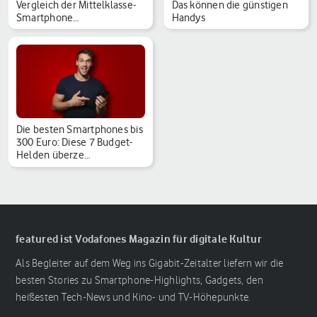
Vergleich der Mittelklasse-
Das können die günstigen
Smartphone…
Handys
Die besten Smartphones bis
300 Euro: Diese 7 Budget-
Helden überze…
featured ist Vodafones Magazin für digitale Kultur
Als Begleiter auf dem Weg ins Gigabit-Zeitalter liefern wir die
besten Stories zu Smartphone-Highlights, Gadgets, den
heißesten Tech-News und Kino- und TV-Höhepunkte.