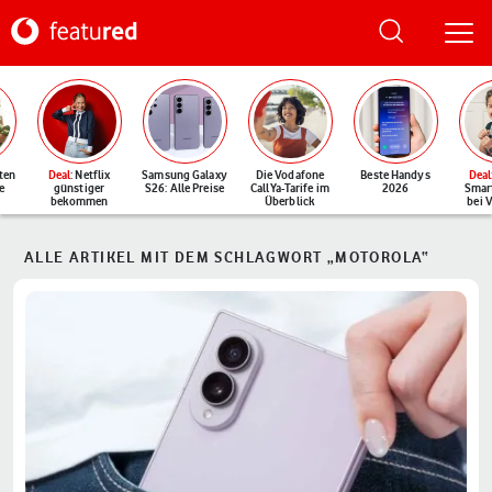
ten
Deal
: Netflix
Samsung Galaxy
Die Vodafone
Beste Handys
Deal
e
günstiger
S26: Alle Preise
CallYa-Tarife im
2026
Smar
bekommen
Überblick
bei 
ALLE ARTIKEL MIT DEM SCHLAGWORT „MOTOROLA“