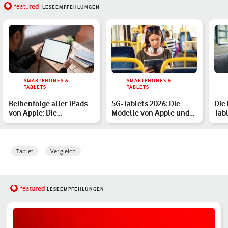
red
featu
LESEEMPFEHLUNGEN
SMARTPHONES &
SMARTPHONES &
TABLETS
TABLETS
Reihenfolge aller iPads
5G-Tablets 2026: Die
Die
von Apple: Die
Modelle von Apple und
Tab
Generationen im
Co. im Überblick
End
Überblick
Tablet
Vergleich
red
featu
LESEEMPFEHLUNGEN