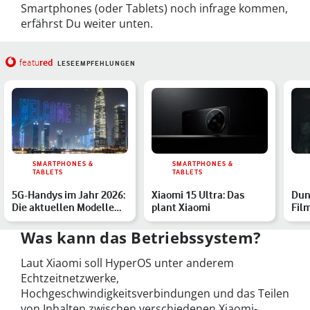
Smartphones (oder Tablets) noch infrage kommen,
erfährst Du weiter unten.
red
featu
LESEEMPFEHLUNGEN
SMARTPHONES &
SMARTPHONES &
TABLETS
TABLETS
5G-Handys im Jahr 2026:
Xiaomi 15 Ultra: Das
Dun
Die aktuellen Modelle
plant Xiaomi
Film
von Samsung, Apple …
dün
Was kann das Betriebssystem?
Laut Xiaomi soll HyperOS unter anderem
Echtzeitnetzwerke,
Hochgeschwindigkeitsverbindungen und das Teilen
von Inhalten zwischen verschiedenen Xiaomi-