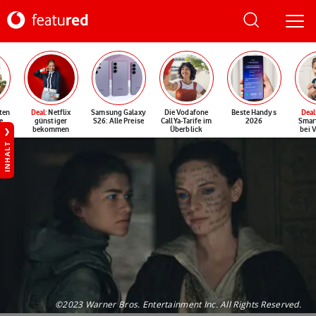
ten
Deal
: Netflix
Samsung Galaxy
Die Vodafone
Beste Handys
Deal
e
günstiger
S26: Alle Preise
CallYa-Tarife im
2026
Smar
bekommen
Überblick
bei 
INHALT
©2023 Warner Bros. Entertainment Inc. All Rights Reserved.