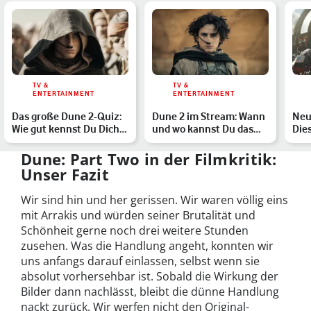
TV &
TV &
ENTERTAINMENT
ENTERTAINMENT
Das große Dune 2-Quiz:
Dune 2 im Stream: Wann
Neu
Wie gut kennst Du Dich
und wo kannst Du das
Die
aus?
Sci-Fi-Epos sehen?
erw
Dune: Part Two in der Filmkritik:
Unser Fazit
Wir sind hin und her gerissen. Wir waren völlig eins
mit Arrakis und würden seiner Brutalität und
Schönheit gerne noch drei weitere Stunden
zusehen. Was die Handlung angeht, konnten wir
uns anfangs darauf einlassen, selbst wenn sie
absolut vorhersehbar ist. Sobald die Wirkung der
Bilder dann nachlässt, bleibt die dünne Handlung
nackt zurück. Wir werfen nicht den Original-