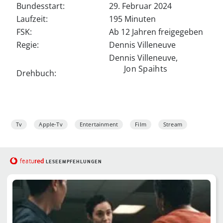
Bundesstart:
29. Februar 2024
Laufzeit:
195 Minuten
FSK:
Ab 12 Jahren freigegeben
Regie:
Dennis Villeneuve
Dennis Villeneuve,
Jon Spaihts
Drehbuch:
Tv
Apple-Tv
Entertainment
Film
Stream
red
featu
LESEEMPFEHLUNGEN