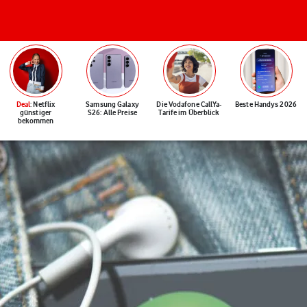
Deal
: Netflix
Samsung Galaxy
Die Vodafone CallYa-
Beste Handys 2026
günstiger
S26: Alle Preise
Tarife im Überblick
bekommen