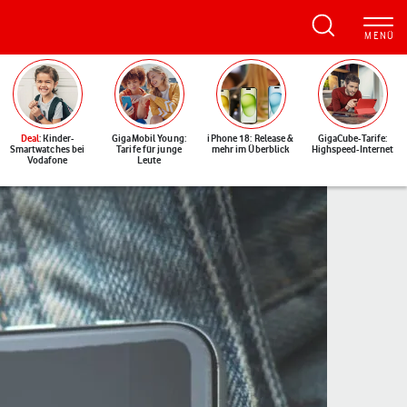
Deal
: Kinder-
GigaMobil Young:
iPhone 18: Release &
GigaCube-Tarife:
Smartwatches bei
Tarife für junge
mehr im Überblick
Highspeed-Internet
Vodafone
Leute