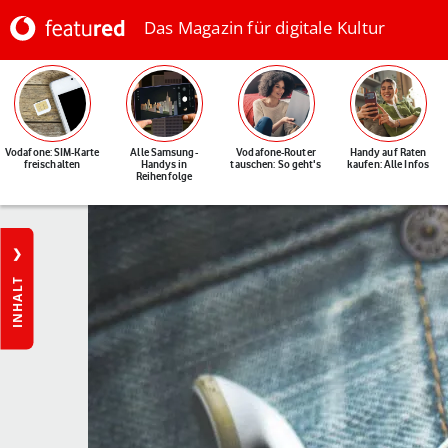
Das Magazin für digitale Kultur
Vodafone: SIM-Karte
Alle Samsung-
Vodafone-Router
Handy auf Raten
freischalten
Handys in
tauschen: So geht's
kaufen: Alle Infos
Reihenfolge
INHALT