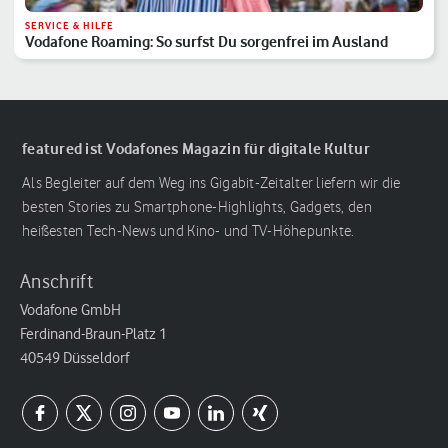
SERVICE & HILFE
Vodafone Roaming: So surfst Du sorgenfrei im Ausland
featured ist Vodafones Magazin für digitale Kultur
Als Begleiter auf dem Weg ins Gigabit-Zeitalter liefern wir die
besten Stories zu Smartphone-Highlights, Gadgets, den
heißesten Tech-News und Kino- und TV-Höhepunkte.
Anschrift
Vodafone GmbH
Ferdinand-Braun-Platz 1
40549 Düsseldorf