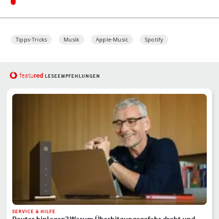
Tipps-Tricks
Musik
Apple-Music
Spotify
red
featu
LESEEMPFEHLUNGEN
SERVICE & HILFE