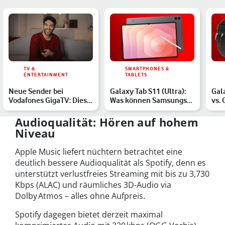
TV &
SMARTPHONES &
ENTERTAINMENT
TABLETS
Neue Sender bei
Galaxy Tab S11 (Ultra):
Gal
Vodafones GigaTV: Diese
Was können Samsungs
vs.
7 TV-Kanäle sind jetzt
neue Tablets?
Cla
ko…
upg
Audioqualität: Hören auf hohem
Niveau
Apple Music liefert nüchtern betrachtet eine
deutlich bessere Audioqualität als Spotify, denn es
unterstützt verlustfreies Streaming mit bis zu 3,730
Kbps (ALAC) und räumliches 3D-Audio via
Dolby Atmos – alles ohne Aufpreis.
Spotify dagegen bietet derzeit maximal