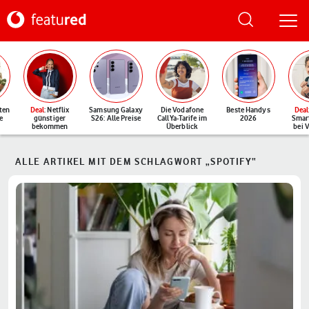
ten
Deal
: Netflix
Samsung Galaxy
Die Vodafone
Beste Handys
Deal
e
günstiger
S26: Alle Preise
CallYa-Tarife im
2026
Smar
bekommen
Überblick
bei 
ALLE ARTIKEL MIT DEM SCHLAGWORT „SPOTIFY“