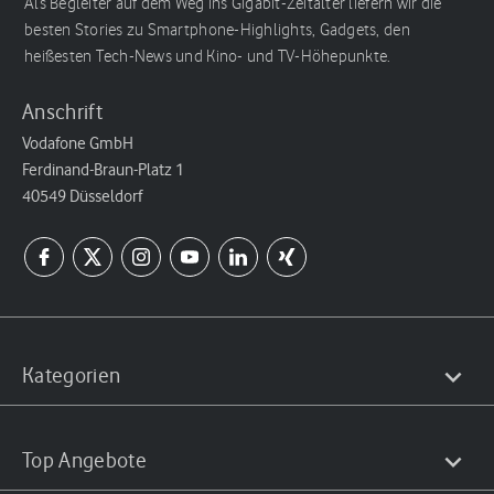
Als Begleiter auf dem Weg ins Gigabit-Zeitalter liefern wir die
besten Stories zu Smartphone-Highlights, Gadgets, den
heißesten Tech-News und Kino- und TV-Höhepunkte.
Anschrift
Vodafone GmbH
Ferdinand-Braun-Platz 1
40549 Düsseldorf
Kategorien
Top Angebote