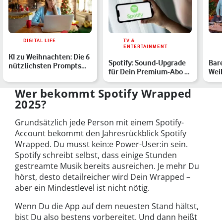
DIGITAL LIFE
TV &
ENTERTAINMENT
KI zu Weihnachten: Die 6
Spotify: Sound-Upgrade
Bare
nützlichsten Prompts
für Dein Premium-Abo –
Wei
für stressfreie Fei…
ohne Aufpreis
zei
mi…
Wer bekommt Spotify Wrapped
2025?
Grundsätzlich jede Person mit einem Spotify-
Account bekommt den Jahresrückblick Spotify
Wrapped. Du musst kein:e Power-User:in sein.
Spotify schreibt selbst, dass einige Stunden
gestreamte Musik bereits ausreichen. Je mehr Du
hörst, desto detailreicher wird Dein Wrapped –
aber ein Mindestlevel ist nicht nötig.
Wenn Du die App auf dem neuesten Stand hältst,
bist Du also bestens vorbereitet. Und dann heißt