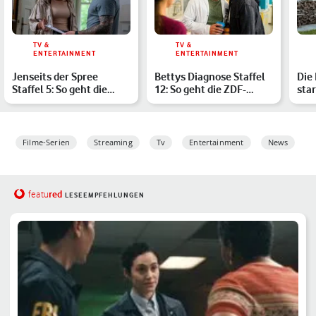
TV &
TV &
ENTERTAINMENT
ENTERTAINMENT
Jenseits der Spree
Bettys Diagnose Staffel
Die 
Staffel 5: So geht die
12: So geht die ZDF-
star
Krimiserie weiter
Vorabendserie weiter
ein
Filme-Serien
Streaming
Tv
Entertainment
News
red
featu
LESEEMPFEHLUNGEN