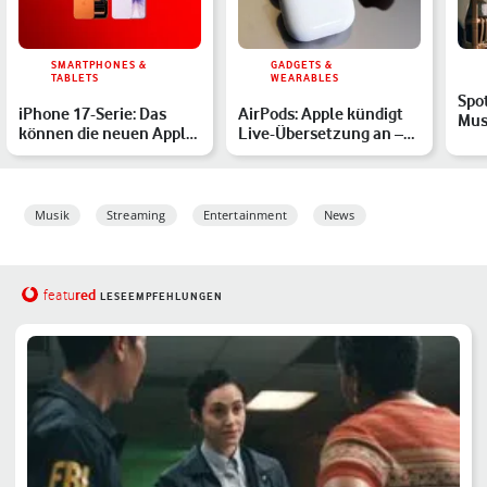
SMARTPHONES &
GADGETS &
TABLETS
WEARABLES
Spo
iPhone 17-Serie: Das
AirPods: Apple kündigt
Mus
können die neuen Apple-
Live-Übersetzung an –
Str
Modelle – Farben, Spe…
mit Einschränkungen
gro
Musik
Streaming
Entertainment
News
red
featu
LESEEMPFEHLUNGEN