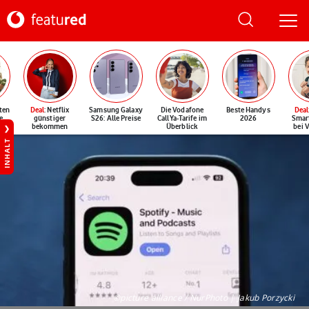
ten
Deal
: Netflix
Samsung Galaxy
Die Vodafone
Beste Handys
Deal
e
günstiger
S26: Alle Preise
CallYa-Tarife im
2026
Smar
bekommen
Überblick
bei 
INHALT
©picture alliance / NurPhoto | Jakub Porzycki