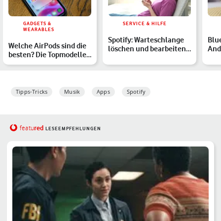
GADGETS &
SERVICE & HILFE
WEARABLES
Spotify: Warteschlange
Blu
Welche AirPods sind die
löschen und bearbeiten
And
besten? Die Topmodelle
– so geht’s
beh
im Überblick
Lös
Tipps-Tricks
Musik
Apps
Spotify
red
featu
LESEEMPFEHLUNGEN