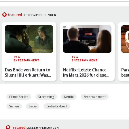
red
featu
LESEEMPFEHLUNGEN
TV &
TV &
ENTERTAINMENT
ENTERTAINMENT
Das Ende von Return to
Netflix: Letzte Chance
Par
Silent Hill erklärt: Was
im März 2026 für diese
bes
passiert wirklich…
Serien & Filme
Str
Filme-Serien
Streaming
Netflix
Entertainment
Serien
Serie
Ende-Erklaert
red
featu
LESEEMPFEHLUNGEN