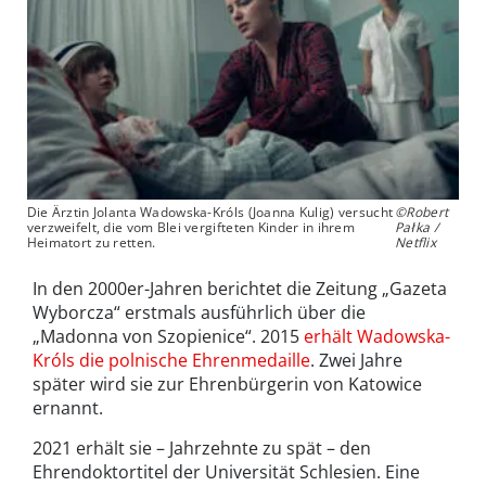
Die Ärztin Jolanta Wadowska-Króls (Joanna Kulig) versucht
©Robert
verzweifelt, die vom Blei vergifteten Kinder in ihrem
Pałka /
Heimatort zu retten.
Netflix
In den 2000er-Jahren berichtet die Zeitung „Gazeta
Wyborcza“ erstmals ausführlich über die
„Madonna von Szopienice“. 2015
erhält Wadowska-
Króls die polnische Ehrenmedaille
. Zwei Jahre
später wird sie zur Ehrenbürgerin von Katowice
ernannt.
2021 erhält sie – Jahrzehnte zu spät – den
Ehrendoktortitel der Universität Schlesien. Eine