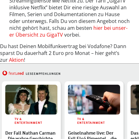
Stream­ing­di­en­ste wie Net­flix zu. Der Tarif „GigaTV
inklu­sive Net­flix” bietet Dir eine riesige Auswahl an
Fil­men, Serien und Doku­men­ta­tio­nen zu Hause
oder unter­wegs. Falls Du von diesem Ange­bot noch
nicht gehört hast, schau am besten
hier bei unser­
er Über­sicht zu GigaTV
vor­bei.
Du hast Deinen Mobil­funkver­trag bei Voda­fone? Dann
sparst Du dauer­haft 2 Euro pro Monat – hier geht’s
zur
Aktion
!
red
featu
LESEEMPFEHLUNGEN
TV &
TV &
ENTERTAINMENT
ENTERTAINMENT
Der Fall Nathan Carman
Geiselnahme live: Der
Das
- Die wahre Geschichte
Fall Eloá Pimentel – die
erkl