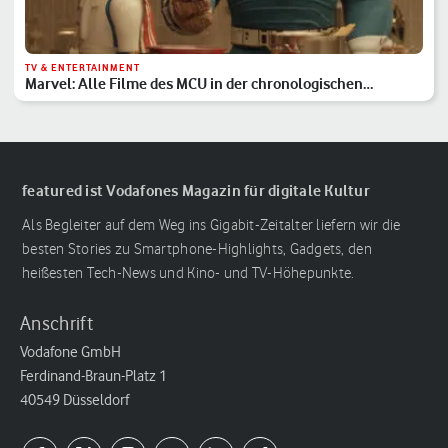
TV & ENTERTAINMENT
Marvel: Alle Filme des MCU in der chronologischen
Reihenfolge
featured ist Vodafones Magazin für digitale Kultur
Als Begleiter auf dem Weg ins Gigabit-Zeitalter liefern wir die
besten Stories zu Smartphone-Highlights, Gadgets, den
heißesten Tech-News und Kino- und TV-Höhepunkte.
Anschrift
Vodafone GmbH
Ferdinand-Braun-Platz 1
40549 Düsseldorf