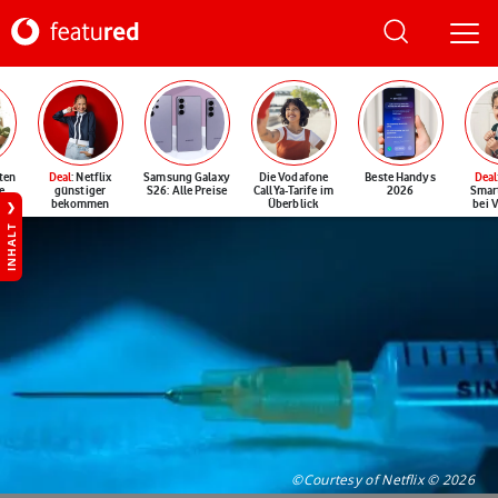
ten
Deal
: Netflix
Samsung Galaxy
Die Vodafone
Beste Handys
Deal
e
günstiger
S26: Alle Preise
CallYa-Tarife im
2026
Smar
bekommen
Überblick
bei 
INHALT
©Courtesy of Netflix © 2026