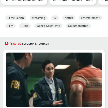
hinter dem Verschwi…
wahre Geschichte
Pet
Filme-Serien
Streaming
Tv
Netflix
Entertainment
Film
Filme
Wahre-Geschichte
Dokumentation
red
featu
LESEEMPFEHLUNGEN