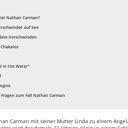
 ist Nathan Carman?
erschwindet auf See
 dem Verschwinden
 Chakalos
d in the Water"
d
ngnis
e Fragen zum Fall Nathan Carman
han Carman mit seiner Mutter Linda zu einem Angela
päter wird der damals 22-Jährige allein in einem Sc