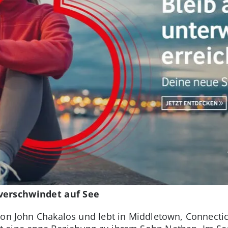
verschwindet auf See
on John Chakalos und lebt in Middletown, Connecticu