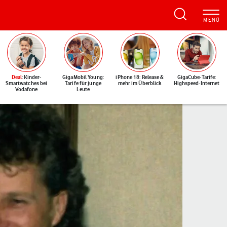
Deal
: Kinder-
GigaMobil Young:
iPhone 18: Release &
GigaCube-Tarife:
Smartwatches bei
Tarife für junge
mehr im Überblick
Highspeed-Internet
Vodafone
Leute