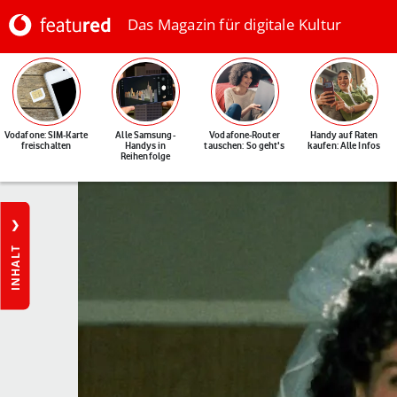
Das Magazin für digitale Kultur
Vodafone: SIM-Karte
Alle Samsung-
Vodafone-Router
Handy auf Raten
freischalten
Handys in
tauschen: So geht's
kaufen: Alle Infos
Reihenfolge
INHALT