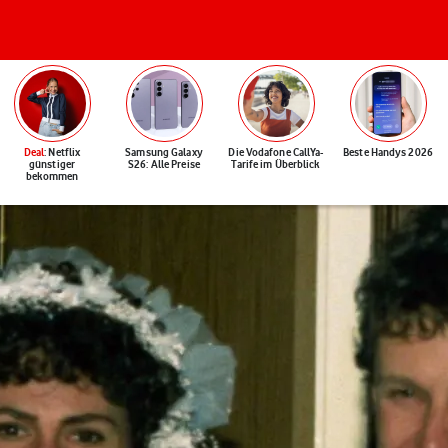
Deal
: Netflix
Samsung Galaxy
Die Vodafone CallYa-
Beste Handys 2026
günstiger
S26: Alle Preise
Tarife im Überblick
bekommen