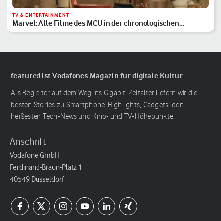
TV & ENTERTAINMENT
Marvel: Alle Filme des MCU in der chronologischen
Reihenfolge
featured ist Vodafones Magazin für digitale Kultur
Als Begleiter auf dem Weg ins Gigabit-Zeitalter liefern wir die
besten Stories zu Smartphone-Highlights, Gadgets, den
heißesten Tech-News und Kino- und TV-Höhepunkte.
Anschrift
Vodafone GmbH
Ferdinand-Braun-Platz 1
40549 Düsseldorf