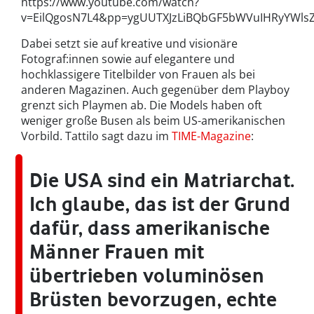
https://www.youtube.com/watch?
v=EilQgosN7L4&pp=ygUUTXJzLiBQbGF5bWVuIHRyYWls
Dabei setzt sie auf kreative und visionäre
Fotograf:innen sowie auf elegantere und
hochklassigere Titelbilder von Frauen als bei
anderen Magazinen. Auch gegenüber dem Playboy
grenzt sich Playmen ab. Die Models haben oft
weniger große Busen als beim US-amerikanischen
Vorbild. Tattilo sagt dazu im
TIME-Magazine
:
Die USA sind ein Matriarchat.
Ich glaube, das ist der Grund
dafür, dass amerikanische
Männer Frauen mit
übertrieben voluminösen
Brüsten bevorzugen, echte