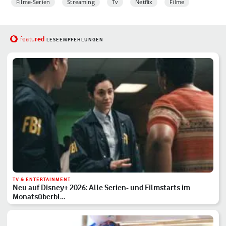
Filme-Serien
Streaming
Tv
Netflix
Filme
red
featu
LESEEMPFEHLUNGEN
TV & ENTERTAINMENT
Neu auf Disney+ 2026: Alle Serien- und Filmstarts im
Monatsüberbl…