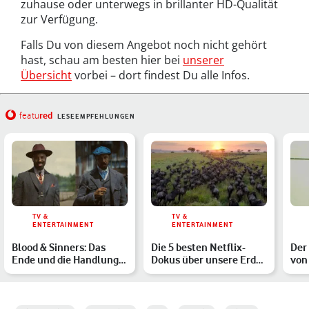
zuhause oder unterwegs in brillanter HD-Qualität
zur Verfügung.
Falls Du von diesem Angebot noch nicht gehört
hast, schau am besten hier bei
unserer
Übersicht
vorbei – dort findest Du alle Infos.
red
featu
LESEEMPFEHLUNGEN
TV &
TV &
ENTERTAINMENT
ENTERTAINMENT
Blood & Sinners: Das
Die 5 besten Netflix-
Der
Ende und die Handlung
Dokus über unsere Erde:
von
des blutig-bluesigen V…
Das Universum, Unser…
Netf
Ges