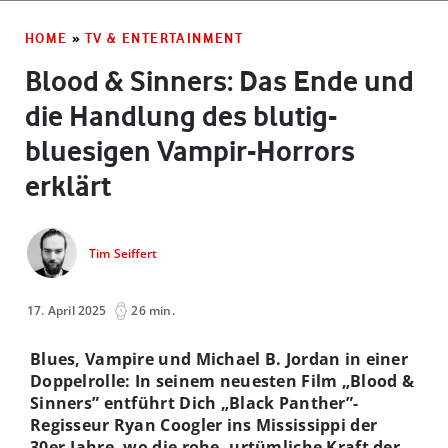
HOME
»
TV & ENTERTAINMENT
Blood & Sinners: Das Ende und
die Handlung des blutig-
bluesigen Vampir-Horrors
erklärt
Tim Seiffert
17. April 2025
26 min.
Blues, Vampire und Michael B. Jordan in einer
Doppelrolle: In seinem neuesten Film „Blood &
Sinners” entführt Dich „Black Panther”-
Regisseur Ryan Coogler ins Mississippi der
30er-Jahre, wo die rohe, urtümliche Kraft der