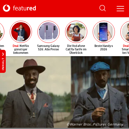
ten
Deal
: Netflix
Samsung Galaxy
Die Vodafone
Beste Handys
Deal
e
günstiger
S26: Alle Preise
CallYa-Tarife im
2026
Smar
bekommen
Überblick
bei 
INHALT
©Warner Bros. Pictures Germany