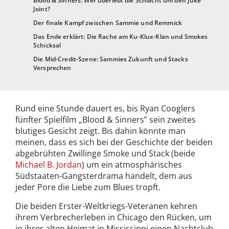
Blood & Sinners: Wer überlebt die Schlacht um den Juke
Joint?
Der finale Kampf zwischen Sammie und Remmick
Das Ende erklärt: Die Rache am Ku-Klux-Klan und Smokes
Schicksal
Die Mid-Credit-Szene: Sammies Zukunft und Stacks
Versprechen
Rund eine Stunde dauert es, bis Ryan Cooglers
fünfter Spielfilm „Blood & Sinners” sein zweites
blutiges Gesicht zeigt. Bis dahin könnte man
meinen, dass es sich bei der Geschichte der beiden
abgebrühten Zwillinge Smoke und Stack (beide
Michael B. Jordan
) um ein atmosphärisches
Südstaaten-Gangsterdrama handelt, dem aus
jeder Pore die Liebe zum Blues tropft.
Die beiden Erster-Weltkriegs-Veteranen kehren
ihrem Verbrecherleben in Chicago den Rücken, um
in ihrer alten Heimat in Mississippi einen Nachtclub