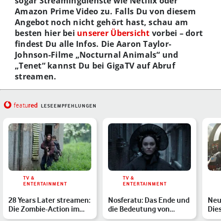
sogar Streamingdienste wie Netflix oder
Amazon Prime Video zu. Falls Du von diesem
Angebot noch nicht gehört hast, schau am
besten hier bei
unserer Übersicht
vorbei – dort
findest Du alle Infos. Die Aaron Taylor-
Johnson-Filme „Nocturnal Animals“ und
„Tenet“ kannst Du bei GigaTV auf Abruf
streamen.
red
featu
LESEEMPFEHLUNGEN
TV &
TV &
ENTERTAINMENT
ENTERTAINMENT
28 Years Later streamen:
Nosferatu: Das Ende und
Neu
Die Zombie-Action im
die Bedeutung von
Die
Heimkino
Robert Eggers Horrorfil…
erw