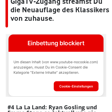
GigaTV-Zugang streamst Du
die Neuauflage des Klassikers
von zuhause.
#4 La La Land: Ryan Gosling und