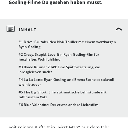
Gosling-Filme Du gesehen haben musst.
#1 Drive: Brutaler Neo-Noir-Thriller mit einem wortkargen
Ryan Gosling
#2 Crazy, Stupid, Love: Ein Ryan Gosling-Film für
herzhaftes Wohlfühlkino
#3 Blade Runner 2049: Eine Spätfortsetzung, die
ihresgleichen sucht
#4 La La Land: Ryan Gosling und Emma Stone so taktvoll
wie nie zuvor
#5 The Big Short: Eine authentische Lehrstunde mit
raffiniertem Witz
#6 Blue Valentine: Der etwas andere Liebesfilm
Seit seinem Auftritt in „First Man“ aus dem Jahr