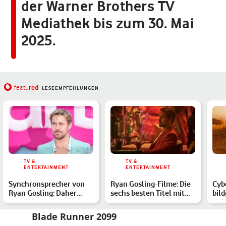
der Warner Brothers TV
Mediathek bis zum 30. Mai
2025.
red
featu
LESEEMPFEHLUNGEN
TV &
TV &
ENTERTAINMENT
ENTERTAINMENT
Synchronsprecher von
Ryan Gosling-Filme: Die
Cyb
Ryan Gosling: Daher
sechs besten Titel mit
bild
kennst Du die deutsche
dem Hollywood-Star
Wer
S…
Blade Runner 2099