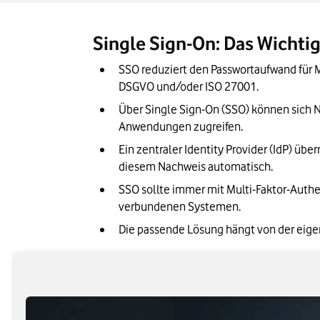
SSO vs. Identity and Access Managemen
SSO in der Cloud: Einsatz in hybriden 
Single Sign-On: Das Wichtig
SSO-Lösungen im Vergleich: Microsoft Entr
SSO reduziert den Passwortaufwand für M
Single Sign-On implementieren: Schritt-f
DSGVO und/oder ISO 27001.
Über Single Sign-On (SSO) können sich 
Unser Fazit: Single Sign-On ist mehr als 
Anwendungen zugreifen.
Ein zentraler Identity Provider (IdP) üb
diesem Nachweis automatisch.
SSO sollte immer mit Multi-Faktor-Authe
verbundenen Systemen.
Die passende Lösung hängt von der eigen