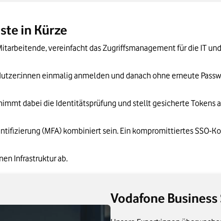
t (IAM): Abgrenzung und Zusammenspiel
und Multi-Cloud-Umgebungen
ste in Kürze
a ID, Okta, Ping Identity & Co.
itarbeitende, vereinfacht das Zugriffsmanagement für die IT un
ür-Schritt
Nutzer:innen einmalig anmelden und danach ohne erneute Passw
nur Komfort
ernimmt dabei die Identitätsprüfung und stellt gesicherte Tokens
ntifizierung (MFA) kombiniert sein. Ein kompromittiertes SSO-Kon
en Infrastruktur ab.
Vodafone Business 