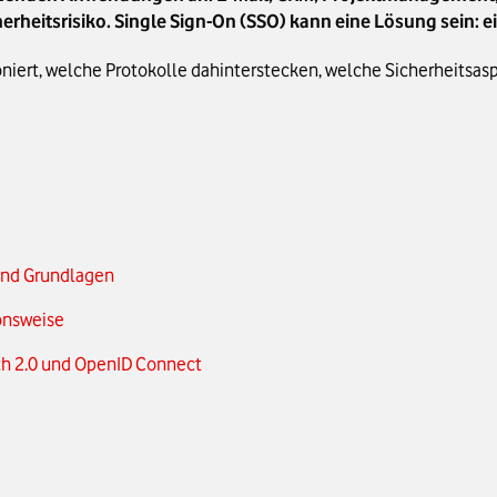
herheitsrisiko. Single Sign-On (SSO) kann eine Lösung sein:
ioniert, welche Protokolle dahinterstecken, welche Sicherheitsa
 und Grundlagen
onsweise
th 2.0 und OpenID Connect
ehmen und Nutzer:innen
o-Trust-Integration