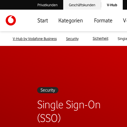
Laden der V-
Privatkunden
Geschäftskunden
V-Hub
Verlassen der V-Hub Webseite: Zum Privatkundenbereich
Verlassen der V-Hub Webseite: Zum 
Start
Kategorien
Formate
V
Sicherheit
V-Hub by Vodafone Business
Security
Singl
Security
Single Sign-On
(SSO)