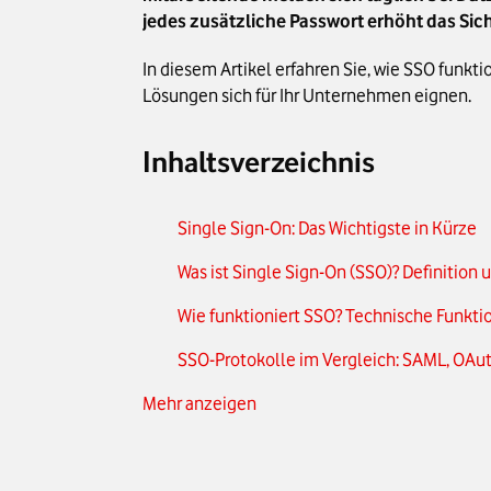
jedes zusätzliche Passwort erhöht das Sic
In diesem Artikel erfahren Sie, wie SSO funkt
Lösungen sich für Ihr Unternehmen eignen.
Inhaltsverzeichnis
Single Sign-On: Das Wichtigste in Kürze
Was ist Single Sign-On (SSO)? Definition
Wie funktioniert SSO? Technische Funkti
SSO-Protokolle im Vergleich: SAML, OAu
Mehr anzeigen
Vorteile von Single Sign-On für Untern
SSO und Sicherheit: Risiken, MFA und Zer