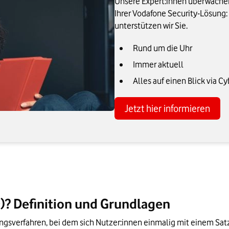
Unsere Expert:innen überwache
Ihrer Vodafone Security-Lösung:
unterstützen wir Sie.
Rund um die Uhr
Immer aktuell
Alles auf einen Blick via C
Jetzt hier informieren
O)? Definition und Grundlagen
rungsverfahren, bei dem sich Nutzer:innen einmalig mit einem 