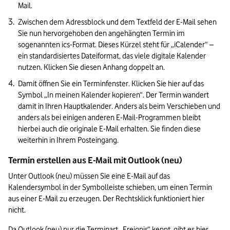
Mail. 
Zwischen dem Adressblock und dem Textfeld der E-Mail sehen 
Sie nun hervorgehoben den angehängten Termin im 
sogenannten ics-Format. Dieses Kürzel steht für „iCalender“ – 
ein standardisiertes Dateiformat, das viele digitale Kalender 
nutzen. Klicken Sie diesen Anhang doppelt an.
Damit öffnen Sie ein Terminfenster. Klicken Sie hier auf das 
Symbol „In meinen Kalender kopieren“. Der Termin wandert 
damit in Ihren Hauptkalender. Anders als beim Verschieben und 
anders als bei einigen anderen E-Mail-Programmen bleibt 
hierbei auch die originale E-Mail erhalten. Sie finden diese 
weiterhin in Ihrem Posteingang.
Termin erstellen aus E-Mail mit Outlook (neu)
Unter Outlook (neu) müssen Sie eine E-Mail auf das 
Kalendersymbol in der Symbolleiste schieben, um einen Termin 
aus einer E-Mail zu erzeugen. Der Rechtsklick funktioniert hier 
nicht. 
Da Outlook (neu) nur die Terminart „Ereignis“ kennt, gibt es hier 