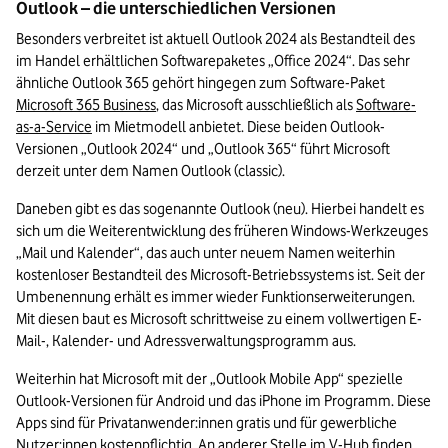
Outlook – die unterschiedlichen Versionen
Besonders verbreitet ist aktuell Outlook 2024 als Bestandteil des 
im Handel erhältlichen Softwarepaketes „Office 2024“. Das sehr 
ähnliche Outlook 365 gehört hingegen zum Software-Paket 
Microsoft 365 Business
, das Microsoft ausschließlich als 
Software-
as-a-Service
 im Mietmodell anbietet. Diese beiden Outlook-
Versionen „Outlook 2024“ und „Outlook 365“ führt Microsoft 
derzeit unter dem Namen Outlook (classic).
Daneben gibt es das sogenannte Outlook (neu). Hierbei handelt es 
sich um die Weiterentwicklung des früheren Windows-Werkzeuges 
„Mail und Kalender“, das auch unter neuem Namen weiterhin 
kostenloser Bestandteil des Microsoft-Betriebssystems ist. Seit der 
Umbenennung erhält es immer wieder Funktionserweiterungen. 
Mit diesen baut es Microsoft schrittweise zu einem vollwertigen E-
Mail-, Kalender- und Adressverwaltungsprogramm aus. 
Weiterhin hat Microsoft mit der „Outlook Mobile App“ spezielle 
Outlook-Versionen für Android und das iPhone im Programm. Diese 
Apps sind für Privatanwender:innen gratis und für gewerbliche 
Nutzer:innen kostenpflichtig. An anderer Stelle im V-Hub finden 