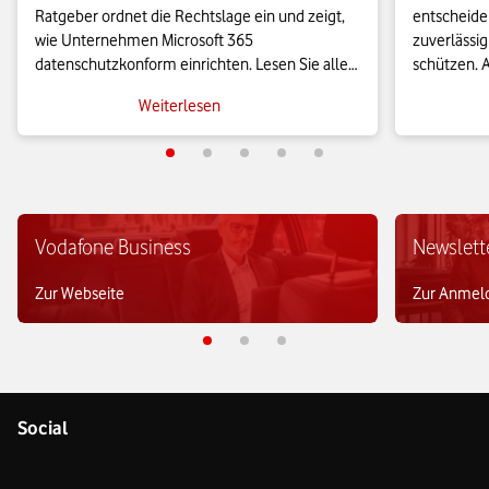
Ratgeber ordnet die Rechtslage ein und zeigt, 
entscheiden
wie Unternehmen Microsoft 365 
zuverlässig
datenschutzkonform einrichten. Lesen Sie alles 
schützen. A
Wichtige über die EU-Datengrenze, den 
Back-up-Lös
Weiterlesen
Auftragsverarbeitungsvertrag und zu konkreten 
Unternehme
Einstellungen für Diagnosedaten und 
abzusicher
Verschlüsselung.
Vodafone Business
Newslett
Zur Webseite
Zur Anmel
Social