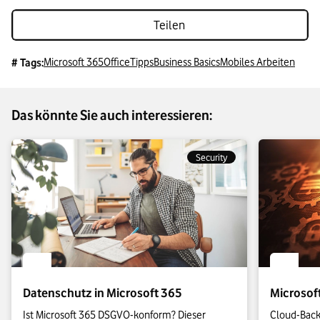
Teilen
Microsoft 365
Office
Tipps
Business Basics
Mobiles Arbeiten
# Tags:
Das könnte Sie auch interessieren:
Security
Datenschutz in Microsoft 365
Microsof
Ist Microsoft 365 DSGVO-konform? Dieser 
Cloud-Back-