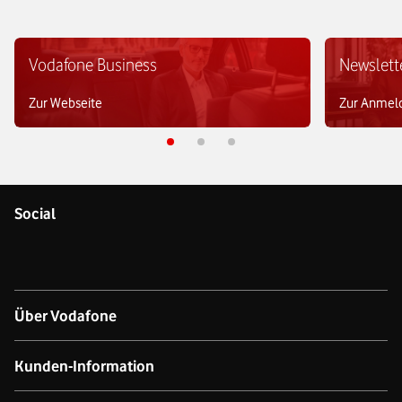
Vodafone Business
Newslett
Zur Webseite
Zur Anmel
Social
Über Vodafone
Über das Unternehmen
Kunden-Information