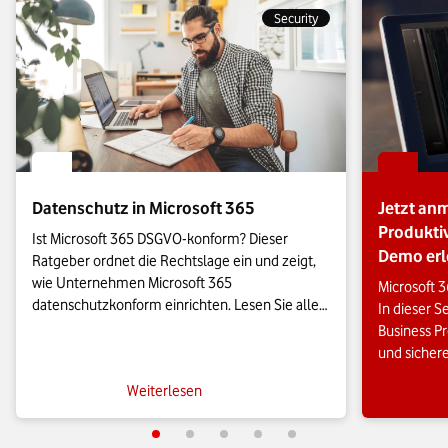
Security
Datenschutz in Microsoft 365
Jetzt anm
Produktiv
Ist Microsoft 365 DSGVO-konform? Dieser 
Demo er
Ratgeber ordnet die Rechtslage ein und zeigt, 
wie Unternehmen Microsoft 365 
Microsoft 
datenschutzkonform einrichten. Lesen Sie alles 
In dieser S
Wichtige über die EU-Datengrenze, den 
Business Pr
Auftragsverarbeitungsvertrag und zu konkreten 
und sichere
Einstellungen für Diagnosedaten und 
hybriden Z
Weiterlesen
Verschlüsselung.
von Geräten
Microsoft 3