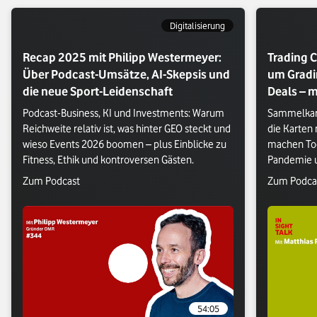
Digitalisierung
Recap 2025 mit Philipp Westermeyer:
Trading C
Über Podcast-Umsätze, AI-Skepsis und
um Gradi
die neue Sport-Leidenschaft
Deals – m
Podcast-Business, KI und Investments: Warum 
Sammelkart
Reichweite relativ ist, was hinter GEO steckt und 
die Karten
wieso Events 2026 boomen – plus Einblicke zu 
machen Too
Fitness, Ethik und kontroversen Gästen.
Pandemie u
besten Trad
Verlasse Vodafone Webseite: Zum Podcast
Verlasse V
Zum Podcast
Zum Podca
54:05