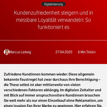
Digitalisierung
Kundenzufriedenheit steigern und in
messbare Loyalität verwandeln: So
funktioniert es
Marcus Ladwig
27.04.2020
6
Min.
Teilen
Zufriedene Kund:innen kommen wieder: Diese allgemein
bekannte Faustregel hat zwar durchaus ihre Berechtigung –
die These selbst ist aber mittlerweile von vielen
verschiedenen Faktoren abhängig. Im digitalen Zeitalter und
mit Blick auf immer anspruchsvollere Kund:innen brauchen
Sie weit mehr als nur einen Einzelkauf ohne Reklamation, um
einen loyalen Fan Ihrer Marke zu gewinnen. Hier erfahren Sie,