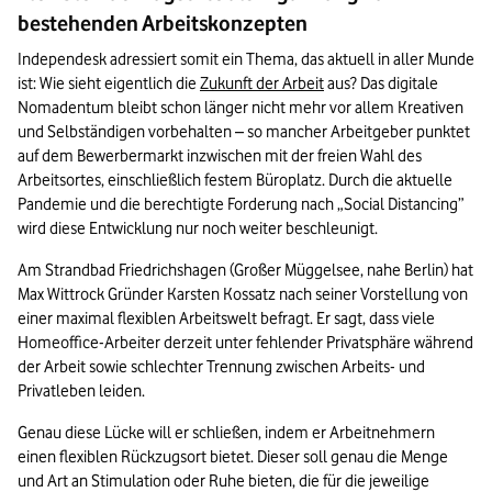
bestehenden Arbeitskonzepten
Independesk adressiert somit ein Thema, das aktuell in aller Munde 
ist: Wie sieht eigentlich die 
Zukunft der Arbeit
 aus? Das digitale 
Nomadentum bleibt schon länger nicht mehr vor allem Kreativen 
und Selbständigen vorbehalten – so mancher Arbeitgeber punktet 
auf dem Bewerbermarkt inzwischen mit der freien Wahl des 
Arbeitsortes, einschließlich festem Büroplatz. Durch die aktuelle 
Pandemie und die berechtigte Forderung nach „Social Distancing” 
wird diese Entwicklung nur noch weiter beschleunigt. 
Am Strandbad Friedrichshagen (Großer Müggelsee, nahe Berlin) hat 
Max Wittrock Gründer Karsten Kossatz nach seiner Vorstellung von 
einer maximal flexiblen Arbeitswelt befragt. Er sagt, dass viele 
Homeoffice-Arbeiter derzeit unter fehlender Privatsphäre während 
der Arbeit sowie schlechter Trennung zwischen Arbeits- und 
Privatleben leiden. 
Genau diese Lücke will er schließen, indem er Arbeitnehmern 
einen flexiblen Rückzugsort bietet. Dieser soll genau die Menge 
und Art an Stimulation oder Ruhe bieten, die für die jeweilige 