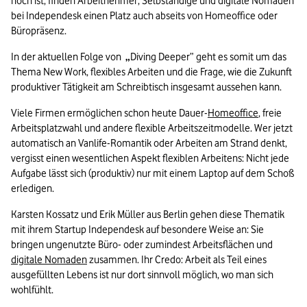
hoch ist, finden Arbeitnehmer, Selbständige und digitale Nomaden 
bei Independesk einen Platz auch abseits von Homeoffice oder 
Büropräsenz.
In der aktuellen Folge von  
„
Diving Deeper” geht es somit um das 
Thema New Work, flexibles Arbeiten und die Frage, wie die Zukunft 
produktiver Tätigkeit am Schreibtisch insgesamt aussehen kann.
Viele Firmen ermöglichen schon heute Dauer-
Homeoffice
, freie 
Arbeitsplatzwahl und andere flexible Arbeitszeitmodelle. Wer jetzt 
automatisch an Vanlife-Romantik oder Arbeiten am Strand denkt, 
vergisst einen wesentlichen Aspekt flexiblen Arbeitens: Nicht jede 
Aufgabe lässt sich (produktiv) nur mit einem Laptop auf dem Schoß 
erledigen.
Karsten Kossatz und Erik Müller aus Berlin gehen diese Thematik 
mit ihrem Startup Independesk auf besondere Weise an: Sie 
bringen ungenutzte Büro- oder zumindest Arbeitsflächen und 
digitale Nomaden
 zusammen. Ihr Credo: Arbeit als Teil eines 
ausgefüllten Lebens ist nur dort sinnvoll möglich, wo man sich 
wohlfühlt. 