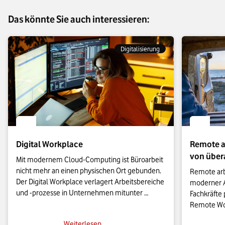
Das könnte Sie auch interessieren:
Digitalisierung
Digital Workplace
Remote ar
von übera
Mit modernem Cloud-Computing ist Büroarbeit 
nicht mehr an einen physischen Ort gebunden. 
Remote arbe
Der Digital Workplace verlagert Arbeitsbereiche 
moderner A
und -prozesse in Unternehmen mitunter 
Fachkräfte p
komplett in die digitale Sphäre und ersetzt den 
Remote Work
traditionellen Büroarbeitsplatz. Doch was heißt 
neuen Herau
Weiterlesen