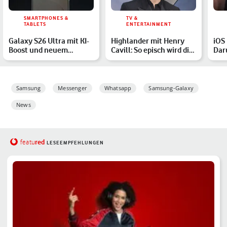
SMARTPHONES &
TV &
TABLETS
ENTERTAINMENT
Galaxy S26 Ultra mit KI-
Highlander mit Henry
iOS 
Boost und neuem
Cavill: So episch wird die
Dar
Design? Alle Gerüchte
Neuverfilmung
zwe
Samsung
Messenger
Whatsapp
Samsung-Galaxy
News
red
featu
LESEEMPFEHLUNGEN