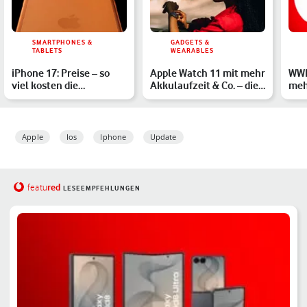
SMARTPHONES &
GADGETS &
TABLETS
WEARABLES
iPhone 17: Preise – so
Apple Watch 11 mit mehr
WWD
viel kosten die
Akkulaufzeit & Co. – die
meh
unterschiedlichen
neue Smartwatch …
Hig
Modelle
Apple
Ios
Iphone
Update
red
featu
LESEEMPFEHLUNGEN