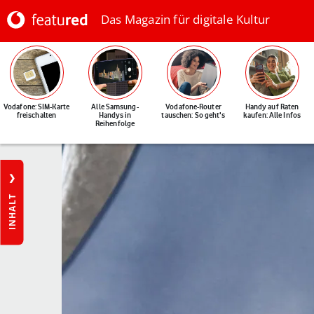
Das Magazin für digitale Kultur
Vodafone: SIM-Karte
Alle Samsung-
Vodafone-Router
Handy auf Raten
freischalten
Handys in
tauschen: So geht's
kaufen: Alle Infos
Reihenfolge
INHALT