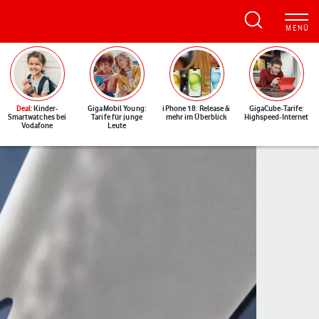
Deal
: Kinder-
GigaMobil Young:
iPhone 18: Release &
GigaCube-Tarife:
Smartwatches bei
Tarife für junge
mehr im Überblick
Highspeed-Internet
Vodafone
Leute