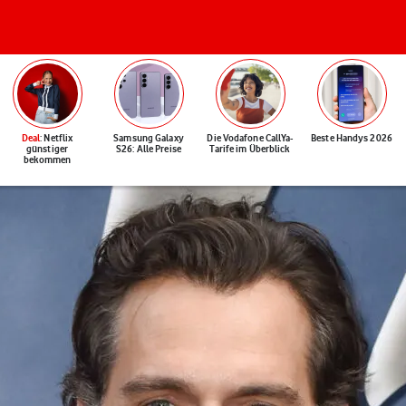
Deal
: Netflix
Samsung Galaxy
Die Vodafone CallYa-
Beste Handys 2026
günstiger
S26: Alle Preise
Tarife im Überblick
bekommen