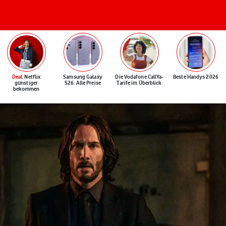
Deal
: Netflix
Samsung Galaxy
Die Vodafone CallYa-
Beste Handys 2026
günstiger
S26: Alle Preise
Tarife im Überblick
bekommen