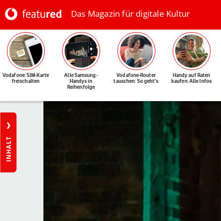
Das Magazin für digitale Kultur
Vodafone: SIM-Karte
Alle Samsung-
Vodafone-Router
Handy auf Raten
freischalten
Handys in
tauschen: So geht's
kaufen: Alle Infos
Reihenfolge
INHALT