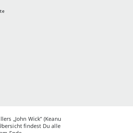
tte
llers „John Wick“ (Keanu
bersicht findest Du alle
s am Ende.