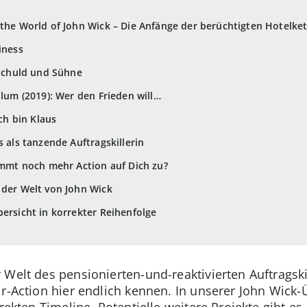
 the World of John Wick – Die Anfänge der berüchtigten Hotelke
iness
 Schuld und Sühne
llum (2019): Wer den Frieden will…
Ich bin Klaus
s als tanzende Auftragskillerin
Kommt noch mehr Action auf Dich zu?
n der Welt von John Wick
bersicht in korrekter Reihenfolge
 Welt des pensionierten-und-reaktivierten Auftragski
r-Action hier endlich kennen. In unserer John Wick-Ü
rrekten Timeline. Potentielle weitere Projekte gibt e