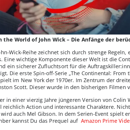
m the World of John Wick
–
Die Anfänge der berü
John-Wick-Reihe zeichnet sich durch strenge Regeln,
 Eine wichtige Komponente dieser Welt ist die Conti
d ein sicherer Zufluchtsort für die Auftragskiller:i
igt. Die erste Spin-off-Serie „The Continental: From t
ielt im New York der 1970er. Im Zentrum der dreitei
ton Scott. Dieser wurde in den bisherigen Filmen v
 in einer vierzig Jahre jüngeren Version von Colin 
ll reichlich Action und interessante Charaktere. Nich
wird auch Mel Gibson. In dem Serien-Event spielt 
mber kannst Du das Prequel auf
Amazon Prime Vide