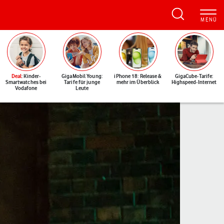
Deal
: Kinder-
GigaMobil Young:
iPhone 18: Release &
GigaCube-Tarife:
Smartwatches bei
Tarife für junge
mehr im Überblick
Highspeed-Internet
Vodafone
Leute