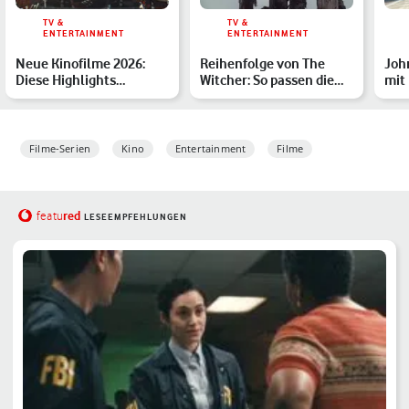
TV &
TV &
ENTERTAINMENT
ENTERTAINMENT
Neue Kinofilme 2026:
Reihenfolge von The
John
Diese Highlights
Witcher: So passen die
mit
erwarten Dich
Netflix-Serien und Büc…
Prof
Filme-Serien
Kino
Entertainment
Filme
red
featu
LESEEMPFEHLUNGEN