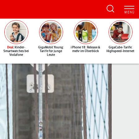
Deal
: Kinder-
GigaMobil Young:
iPhone 18: Release &
GigaCube-Tarife:
Smartwatches bei
Tarife für junge
mehr im Überblick
Highspeed-Internet
Vodafone
Leute