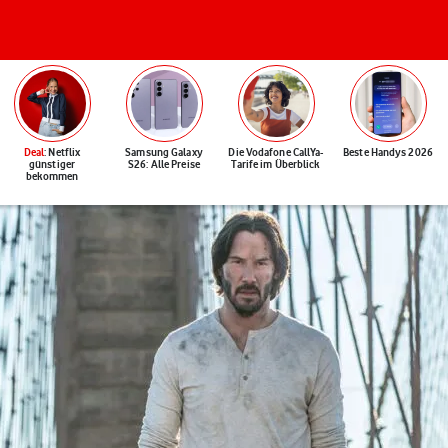
Deal
: Netflix
Samsung Galaxy
Die Vodafone CallYa-
Beste Handys 2026
günstiger
S26: Alle Preise
Tarife im Überblick
bekommen