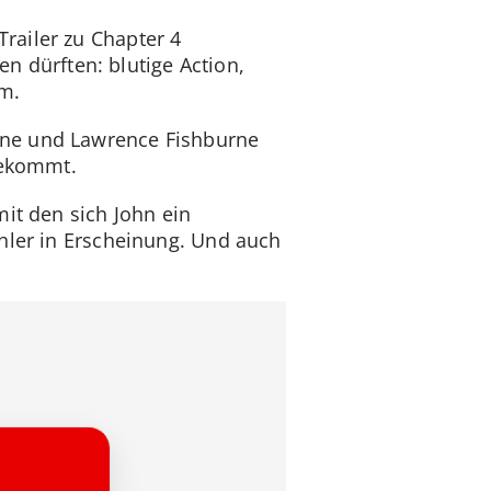
railer zu Chapter 4
en dürften: blutige Action,
m.
ane und Lawrence Fishburne
bekommt.
it den sich John ein
hler in Erscheinung. Und auch