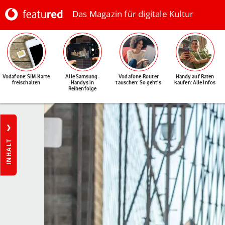
Das Magazin für digitale Kultur
Vodafone: SIM-Karte
Alle Samsung-
Vodafone-Router
Handy auf Raten
freischalten
Handys in
tauschen: So geht's
kaufen: Alle Infos
Reihenfolge
INHALT