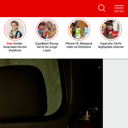
Deal
: Kinder-
GigaMobil Young:
iPhone 18: Release &
GigaCube-Tarife:
Smartwatches bei
Tarife für junge
mehr im Überblick
Highspeed-Internet
Vodafone
Leute