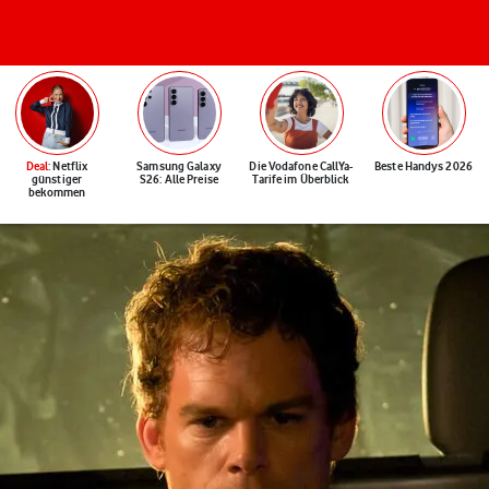
Deal
: Netflix
Samsung Galaxy
Die Vodafone CallYa-
Beste Handys 2026
günstiger
S26: Alle Preise
Tarife im Überblick
bekommen