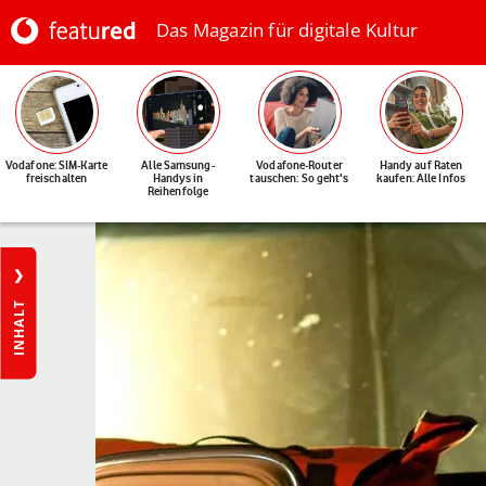
Das Magazin für digitale Kultur
Vodafone: SIM-Karte
Alle Samsung-
Vodafone-Router
Handy auf Raten
freischalten
Handys in
tauschen: So geht's
kaufen: Alle Infos
Reihenfolge
INHALT