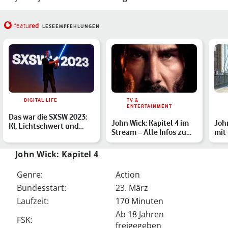
red
featu
LESEEMPFEHLUNGEN
DIGITAL LIFE
TV &
ENTERTAINMENT
Das war die SXSW 2023:
John Wick: Kapitel 4 im
John
KI, Lichtschwert und
Stream – Alle Infos zum
mit
John Wick
Heimkinostart des…
Prof
John Wick: Kapitel 4
Genre:
Action
Bundesstart:
23. März
Laufzeit:
170 Minuten
Ab 18 Jahren
FSK:
freigegeben