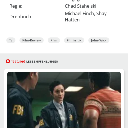
Regie:
Chad Stahelski
Michael Finch, Shay
Drehbuch:
Hatten
Tv
Film-Review
Film
Filmkritik
John-Wick
red
featu
LESEEMPFEHLUNGEN