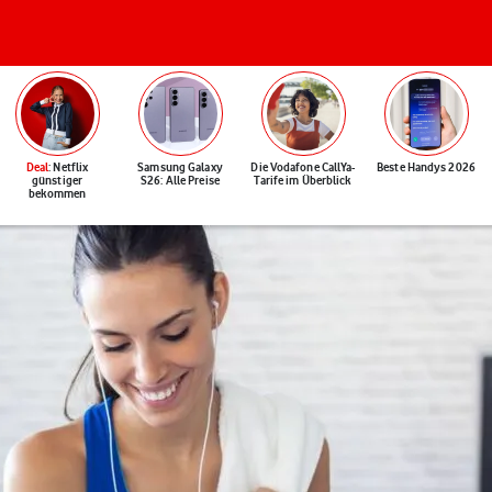
Deal
: Netflix
Samsung Galaxy
Die Vodafone CallYa-
Beste Handys 2026
günstiger
S26: Alle Preise
Tarife im Überblick
bekommen