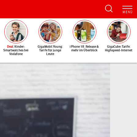
Deal
: Kinder-
GigaMobil Young:
iPhone 18: Release &
GigaCube-Tarife:
Smartwatches bei
Tarife für junge
mehr im Überblick
Highspeed-Internet
Vodafone
Leute