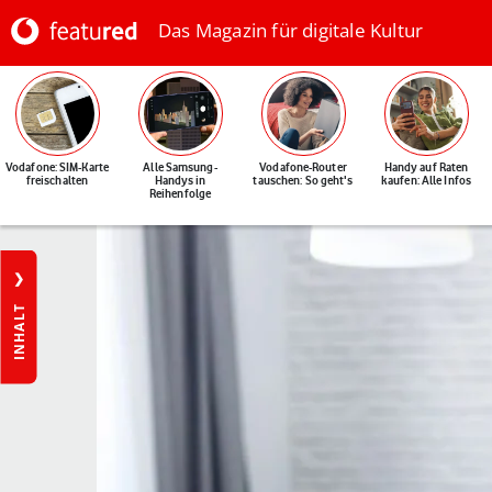
Das Magazin für digitale Kultur
Vodafone: SIM-Karte
Alle Samsung-
Vodafone-Router
Handy auf Raten
freischalten
Handys in
tauschen: So geht's
kaufen: Alle Infos
Reihenfolge
INHALT