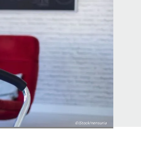
©iStock/nensuria