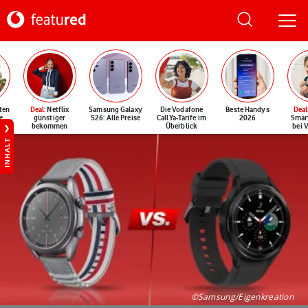
ten
Deal
: Netflix
Samsung Galaxy
Die Vodafone
Beste Handys
Deal
e
günstiger
S26: Alle Preise
CallYa-Tarife im
2026
Smar
bekommen
Überblick
bei 
INHALT
©Samsung/Eigenkreation