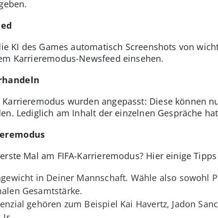
egeben.
eed
 die KI des Games automatisch Screenshots von wich
inem Karrieremodus-Newsfeed einsehen.
erhandeln
 Karrieremodus wurden angepasst: Diese können nu
en. Lediglich am Inhalt der einzelnen Gespräche hat 
rieremodus
erste Mal am FIFA-Karrieremodus? Hier einige Tipps 
hgewicht in Deiner Mannschaft. Wähle also sowohl Pla
malen Gesamtstärke.
tenzial gehören zum Beispiel Kai Havertz, Jadon Sanc
 Jr.