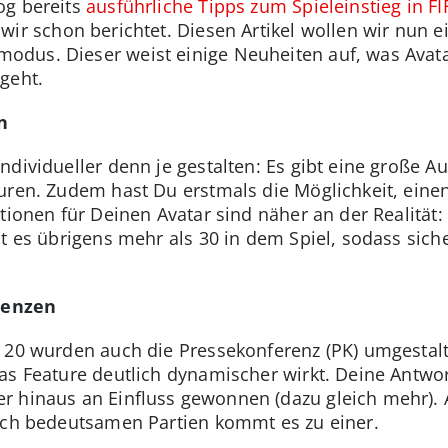
og bereits
ausführliche Tipps zum Spieleinstieg in FI
ir schon berichtet. Diesen Artikel wollen wir nun 
dus. Dieser weist einige Neuheiten auf, was Avata
geht.
n
ndividueller denn je gestalten: Es gibt eine große A
uren. Zudem hast Du erstmals die Möglichkeit, eine
tionen für Deinen Avatar sind näher an der Realität
bt es übrigens mehr als 30 in dem Spiel, sodass sic
renzen
 20 wurden auch die Pressekonferenz (PK) umgestalt
as Feature deutlich dynamischer wirkt. Deine Antw
 hinaus an Einfluss gewonnen (dazu gleich mehr). A
nach bedeutsamen Partien kommt es zu einer.