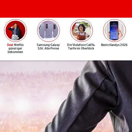
Deal
: Netflix
Samsung Galaxy
Die Vodafone CallYa-
Beste Handys 2026
günstiger
S26: Alle Preise
Tarife im Überblick
bekommen