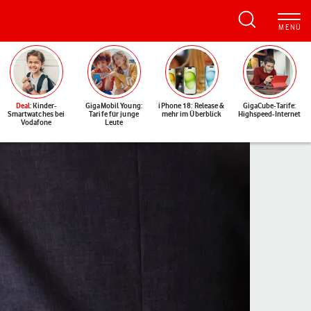
Deal
: Kinder-
GigaMobil Young:
iPhone 18: Release &
GigaCube-Tarife:
Smartwatches bei
Tarife für junge
mehr im Überblick
Highspeed-Internet
Vodafone
Leute