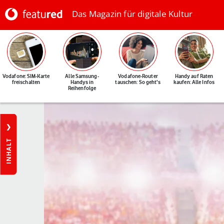
Das Magazin für digitale Kultur
Vodafone: SIM-Karte
Alle Samsung-
Vodafone-Router
Handy auf Raten
freischalten
Handys in
tauschen: So geht's
kaufen: Alle Infos
Reihenfolge
INHALT