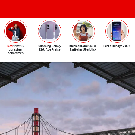
Deal
: Netflix
Samsung Galaxy
Die Vodafone CallYa-
Beste Handys 2026
günstiger
S26: Alle Preise
Tarife im Überblick
bekommen