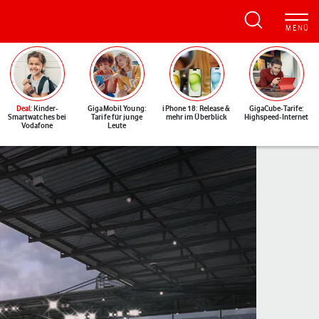
Deal
: Kinder-
GigaMobil Young:
iPhone 18: Release &
GigaCube-Tarife:
Smartwatches bei
Tarife für junge
mehr im Überblick
Highspeed-Internet
Vodafone
Leute