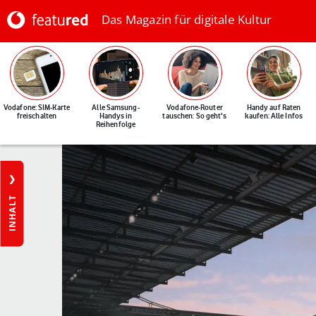
Das Magazin für digitale Kultur
Vodafone: SIM-Karte
Alle Samsung-
Vodafone-Router
Handy auf Raten
freischalten
Handys in
tauschen: So geht's
kaufen: Alle Infos
Reihenfolge
INHALT