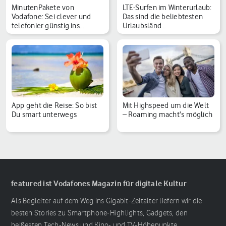
MinutenPakete von
LTE-Surfen im Winterurlaub:
Vodafone: Sei clever und
Das sind die beliebtesten
telefonier günstig ins…
Urlaubsländ…
App geht die Reise: So bist
Mit Highspeed um die Welt
Du smart unterwegs
– Roaming macht‘s möglich
featured ist Vodafones Magazin für digitale Kultur
Als Begleiter auf dem Weg ins Gigabit-Zeitalter liefern wir die
besten Stories zu Smartphone-Highlights, Gadgets, den
heißesten Tech-News und Kino- und TV-Höhepunkte.