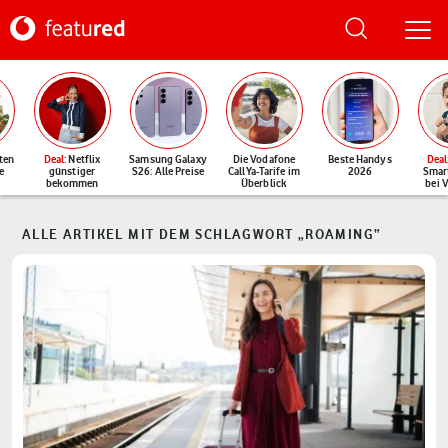
ten
Deal
: Netflix
Samsung Galaxy
Die Vodafone
Beste Handys
Deal
e
günstiger
S26: Alle Preise
CallYa-Tarife im
2026
Smar
bekommen
Überblick
bei 
ALLE ARTIKEL MIT DEM SCHLAGWORT „ROAMING“