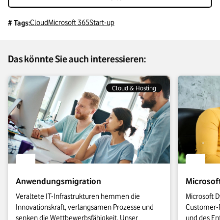
Cloud
Microsoft 365
Start-up
# Tags:
Das könnte Sie auch interessieren:
Cloud & Hosting
Anwendungsmigration
Microsof
Veraltete IT-Infrastrukturen hemmen die 
Microsoft D
Innovationskraft, verlangsamen Prozesse und 
Customer-R
senken die Wettbewerbsfähigkeit. Unser 
und des Ent