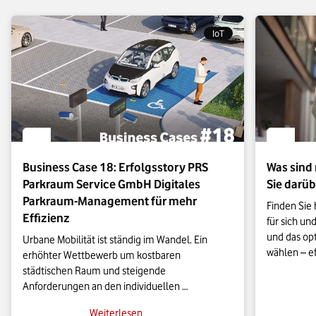
Unter iOS aktiveren Sie Mobile VoIP unter
„Einstellungen | Mobilfunk | Datenoptionen | Sprache &
IoT
Daten“ mit dem Schalter „VoLTE“ bzw. „Vo5G“.
Finden Sie die Optionen in Android oder iOS nicht, unterstützt
Ihr Anbieter diese Funktionen nicht.
Mobilfunkverträge von
Vodafone
beinhalten immer VoLTE und zunehmend auch
Vo5G.
Business Case 18: Erfolgsstory PRS
Was sind
Parkraum Service GmbH Digitales
Sie darüb
Parkraum-Management für mehr
Finden Sie 
Effizienz
für sich un
und das op
Urbane Mobilität ist ständig im Wandel. Ein 
wählen – eff
erhöhter Wettbewerb um kostbaren 
kostentran
städtischen Raum und steigende 
Anforderungen an den individuellen 
Personenverkehr erzwingen die Transformation 
Weiterlesen