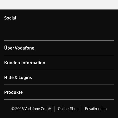
Social
Über Vodafone
Über das Unternehmen
Kunden-Information
Unsere Netze
Kontakt für Geschäftskund:innen
Hilfe & Logins
Netzabdeckung Mobilfunk
Kontakt für Privatkund:innen
Produkt- & technischer Support
Produkte
Verfügbarkeit Festnetz
Datenschutz
Online-Hilfe
GigaCube
©
2026
Vodafone GmbH
Online-Shop
Privatkunden
Nachhaltigkeit
Business Premium Stores
Produktinformationsblätter
Mobilfunk-Tarife