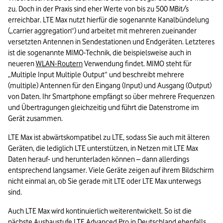
zu. Doch in der Praxis sind eher Werte von bis zu 500 MBit/s 
erreichbar. LTE Max nutzt hierfür die sogenannte Kanalbündelung 
(„carrier aggregation“) und arbeitet mit mehreren zueinander 
versetzten Antennen in Sendestationen und Endgeräten. Letzteres 
ist die sogenannte MIMO-Technik, die beispielsweise auch in 
neueren 
WLAN-Routern
 Verwendung findet. MIMO steht für 
„Multiple Input Multiple Output“ und beschreibt mehrere 
(multiple) Antennen für den Eingang (Input) und Ausgang (Output) 
von Daten. Ihr Smartphone empfängt so über mehrere Frequenzen 
und Übertragungen gleichzeitig und führt die Datenstrome im 
Gerät zusammen. 
LTE Max ist abwärtskompatibel zu LTE, sodass Sie auch mit älteren 
Geräten, die lediglich LTE unterstützen, in Netzen mit LTE Max 
Daten herauf- und herunterladen können – dann allerdings 
entsprechend langsamer. Viele Geräte zeigen auf ihrem Bildschirm 
nicht einmal an, ob Sie gerade mit LTE oder LTE Max unterwegs 
sind.
Auch LTE Max wird kontinuierlich weiterentwickelt. So ist die 
nächste Ausbaustufe LTE Advanced Pro in Deutschland ebenfalls 