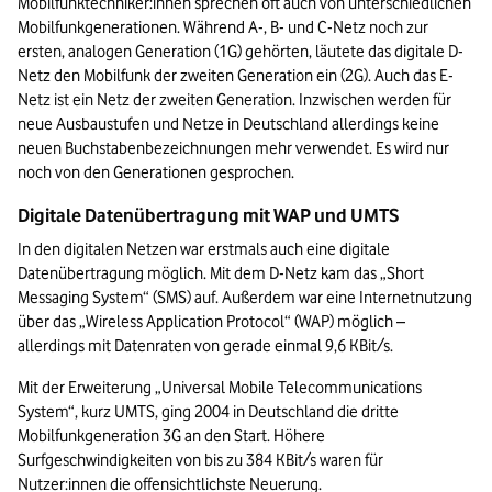
Mobilfunktechniker:innen sprechen oft auch von unterschiedlichen 
Mobilfunkgenerationen. Während A-, B- und C-Netz noch zur 
ersten, analogen Generation (1G) gehörten, läutete das digitale D-
Netz den Mobilfunk der zweiten Generation ein (2G). Auch das E-
Netz ist ein Netz der zweiten Generation. Inzwischen werden für 
neue Ausbaustufen und Netze in Deutschland allerdings keine 
neuen Buchstabenbezeichnungen mehr verwendet. Es wird nur 
noch von den Generationen gesprochen.
Digitale Datenübertragung mit WAP und UMTS
In den digitalen Netzen war erstmals auch eine digitale 
Datenübertragung möglich. Mit dem D-Netz kam das „Short 
Messaging System“ (SMS) auf. Außerdem war eine Internetnutzung 
über das „Wireless Application Protocol“ (WAP) möglich – 
allerdings mit Datenraten von gerade einmal 9,6 KBit/s.
Mit der Erweiterung „Universal Mobile Telecommunications 
System“, kurz UMTS, ging 2004 in Deutschland die dritte 
Mobilfunkgeneration 3G an den Start. Höhere 
Surfgeschwindigkeiten von bis zu 384 KBit/s waren für 
Nutzer:innen die offensichtlichste Neuerung. 