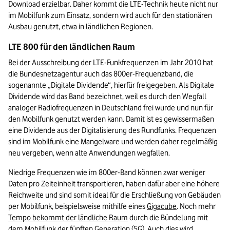
Download erzielbar. Daher kommt die LTE-Technik heute nicht nur 
im Mobilfunk zum Einsatz, sondern wird auch für den stationären 
Ausbau genutzt, etwa in ländlichen Regionen.
LTE 800 für den ländlichen Raum
Bei der Ausschreibung der LTE-Funkfrequenzen im Jahr 2010 hat 
die Bundesnetzagentur auch das 800er-Frequenzband, die 
sogenannte „Digitale Dividende“, hierfür freigegeben. Als Digitale 
Dividende wird das Band bezeichnet, weil es durch den Wegfall 
analoger Radiofrequenzen in Deutschland frei wurde und nun für 
den Mobilfunk genutzt werden kann. Damit ist es gewissermaßen 
eine Dividende aus der Digitalisierung des Rundfunks. Frequenzen 
sind im Mobilfunk eine Mangelware und werden daher regelmäßig 
neu vergeben, wenn alte Anwendungen wegfallen.
Niedrige Frequenzen wie im 800er-Band können zwar weniger 
Daten pro Zeiteinheit transportieren, haben dafür aber eine höhere 
Reichweite und sind somit ideal für die Erschließung von Gebäuden 
per Mobilfunk, beispielsweise mithilfe eines 
Gigacube
. Noch mehr 
Tempo bekommt der ländliche Raum
 durch die Bündelung mit 
dem Mobilfunk der fünften Generation (5G). Auch dies wird 