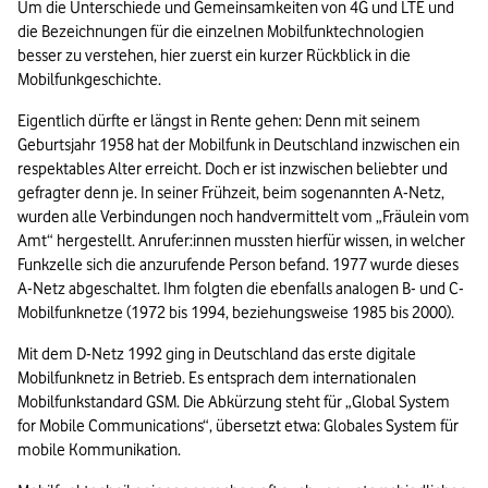
Um die Unterschiede und Gemeinsamkeiten von 4G und LTE und 
die Bezeichnungen für die einzelnen Mobilfunktechnologien 
besser zu verstehen, hier zuerst ein kurzer Rückblick in die 
Mobilfunkgeschichte.
Eigentlich dürfte er längst in Rente gehen: Denn mit seinem 
Geburtsjahr 1958 hat der Mobilfunk in Deutschland inzwischen ein 
respektables Alter erreicht. Doch er ist inzwischen beliebter und 
gefragter denn je. In seiner Frühzeit, beim sogenannten A-Netz, 
wurden alle Verbindungen noch handvermittelt vom „Fräulein vom 
Amt“ hergestellt. Anrufer:innen mussten hierfür wissen, in welcher 
Funkzelle sich die anzurufende Person befand. 1977 wurde dieses 
A-Netz abgeschaltet. Ihm folgten die ebenfalls analogen B- und C-
Mobilfunknetze (1972 bis 1994, beziehungsweise 1985 bis 2000). 
Mit dem D-Netz 1992 ging in Deutschland das erste digitale 
Mobilfunknetz in Betrieb. Es entsprach dem internationalen 
Mobilfunkstandard GSM. Die Abkürzung steht für „Global System 
for Mobile Communications“, übersetzt etwa: Globales System für 
mobile Kommunikation. 