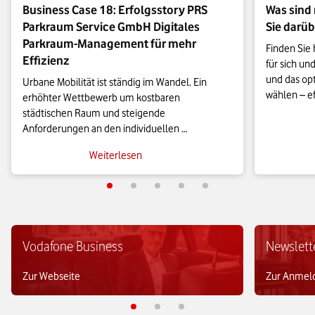
Business Case 18: Erfolgsstory PRS
Was sind
Parkraum Service GmbH Digitales
Sie darüb
Parkraum-Management für mehr
Finden Sie 
Effizienz
für sich un
und das op
Urbane Mobilität ist ständig im Wandel. Ein 
wählen – eff
erhöhter Wettbewerb um kostbaren 
kostentran
städtischen Raum und steigende 
Anforderungen an den individuellen 
Personenverkehr erzwingen die Transformation 
Weiterlesen
zu mehr Nachhaltigkeit und Effizienz. Digitale 
Anwendungen, die ein optimiertes Parkraum-
Management ermöglichen, können dabei eine 
wichtige Rolle spielen, wie das Bespiel der PRS 
Vodafone Business
Newslett
Zur Webseite
Zur Anmel