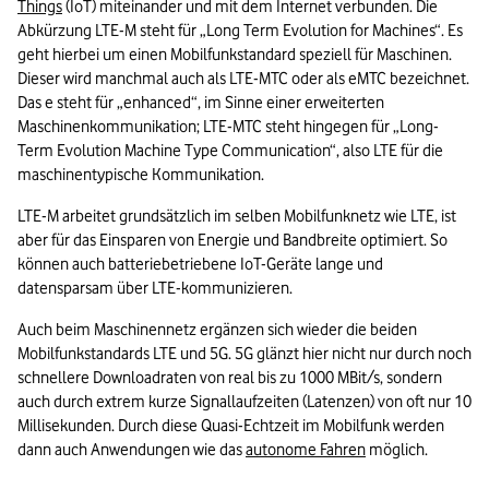
Things
 (IoT) miteinander und mit dem Internet verbunden. Die 
Abkürzung LTE-M steht für „Long Term Evolution for Machines“. Es 
geht hierbei um einen Mobilfunkstandard speziell für Maschinen. 
Dieser wird manchmal auch als LTE-MTC oder als eMTC bezeichnet. 
Das e steht für „enhanced“, im Sinne einer erweiterten 
Maschinenkommunikation; LTE-MTC steht hingegen für „Long-
Term Evolution Machine Type Communication“, also LTE für die 
maschinentypische Kommunikation.
LTE-M arbeitet grundsätzlich im selben Mobilfunknetz wie LTE, ist 
aber für das Einsparen von Energie und Bandbreite optimiert. So 
können auch batteriebetriebene IoT-Geräte lange und 
datensparsam über LTE-kommunizieren. 
Auch beim Maschinennetz ergänzen sich wieder die beiden 
Mobilfunkstandards LTE und 5G. 5G glänzt hier nicht nur durch noch 
schnellere Downloadraten von real bis zu 1000 MBit/s, sondern 
auch durch extrem kurze Signallaufzeiten (Latenzen) von oft nur 10 
Millisekunden. Durch diese Quasi-Echtzeit im Mobilfunk werden 
dann auch Anwendungen wie das 
autonome Fahren
 möglich.