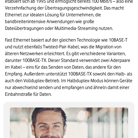
etabliert sich ab 1995 und ermöglicht bereits 100 Mbit/s – also eine 
Verzehnfachung der Übertragungsgeschwindigkeit. Das macht 
Ethernet zur idealen Lösung für Unternehmen, die 
bandbreitenintensive Anwendungen wie große 
Dateiübertragungen oder Multimedia-Streaming nutzen.
Fast Ethernet basiert auf der gleichen Technologie wie 10BASE-T 
und nutzt ebenfalls Twisted-Pair-Kabel, was die Migration von 
älteren Netzwerken erleichtert. Es gibt verschiedene Varianten, 
darunter 100BASE-TX. Dieser Standard verwendet zwei Aderpaare 
im Kabel – eins für das Senden von Daten, das andere für den 
Empfang. Außerdem unterstützt 100BASE-TX sowohl den Halb- als 
auch den Vollduplex-Betrieb. Im Halbduplex-Modus können Geräte 
nur abwechselnd senden und empfangen und ähneln damit einer 
Einbahnstraße für Daten.