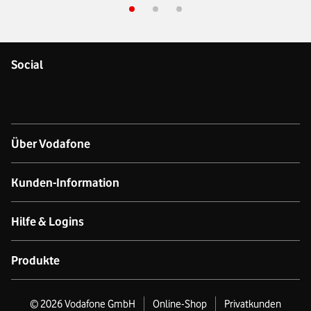
Social
Über Vodafone
Über das Unternehmen
Kunden-Information
Unsere Netze
Kontakt für Geschäftskund:innen
Hilfe & Logins
Netzabdeckung Mobilfunk
Kontakt für Privatkund:innen
Produkt- & technischer Support
Produkte
Verfügbarkeit Festnetz
Datenschutz
Online-Hilfe
GigaCube
©
2026
Vodafone GmbH
Online-Shop
Privatkunden
Nachhaltigkeit