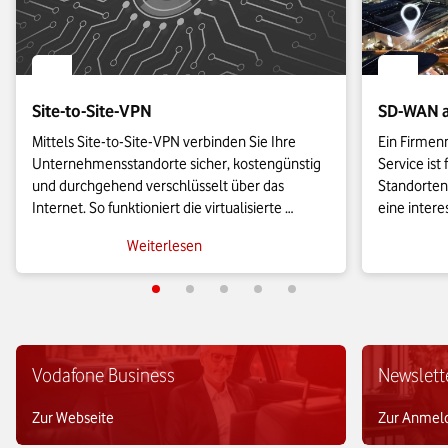
Site-to-Site-VPN
SD-WAN a
Mittels Site-to-Site-VPN verbinden Sie Ihre 
Ein Firmen
Unternehmensstandorte sicher, kostengünstig 
Service ist
und durchgehend verschlüsselt über das 
Standorten
Internet. So funktioniert die virtualisierte 
eine inter
Vernetzung und das sollten Sie wissen, wenn 
Lösungen. W
Weiterlesen
Sie selbst ein Site-to-Site-VPN nutzen möchten.
Vernetzung 
Vodafone Business
Newslett
Zur Webseite
Zur Anmel