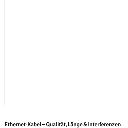
10GBASE-T
10 Gbit/s
25GBASE-T
25 Gbit/s
40GBASE-T
40 Gbit/s
100GBASE-T
100 Gbit/s
Ethernet-Kabel – Qualität, Länge & Interferenzen