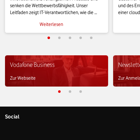
senken die Wettbewerbsfähigkeit. Unser 
und des Ent
Leitfaden zeigt IT-Verantwortlichen, wie die 
einer cloud
Anwendungsmigration in die Cloud effizient 
KMU leistu
Weiterlesen
gelingt und wie sich geschäftskritische Prozesse 
es sie bish
agil skalieren lassen.
Vodafone Business
Newslett
Zur Webseite
Zur Anmel
Social