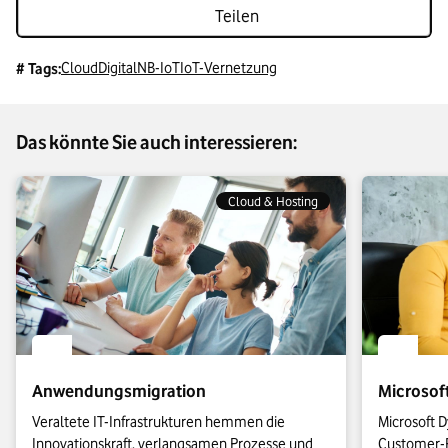
Teilen
Cloud
Digital
NB-IoT
IoT-Vernetzung
# Tags:
Das könnte Sie auch interessieren:
Cloud & Hosting
Anwendungsmigration
Microsof
Veraltete IT-Infrastrukturen hemmen die 
Microsoft D
Innovationskraft, verlangsamen Prozesse und 
Customer-R